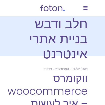
חלב ודבש
בניית אתרי
אינטרנט
25/04/2021
ווקומרס קודים
וורדפרס
ווקומרס
woocommerce
– איך לעשות