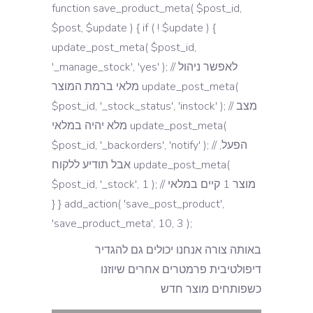
function save_product_meta( $post_id,
$post, $update ) { if ( ! $update ) {
update_post_meta( $post_id,
'_manage_stock', 'yes' ); // לאפשר ניהול
מלאי ברמת המוצר update_post_meta(
$post_id, '_stock_status', 'instock' ); // מצב
מלא יהיה במלאי update_post_meta(
$post_id, '_backorders', 'notify' ); // הפעל,
אבל תודיע ללקוח update_post_meta(
$post_id, '_stock', 1 ); // מוצר 1 קיים במלאי
} } add_action( 'save_post_product',
'save_product_meta', 10, 3 );
באותה צורה אנחנו יכולים גם להגדיר
דיפולטיבית פרמטרים אחרים שיוזנו
כשפותחים מוצר חדש