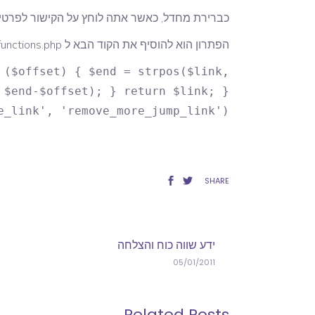
כברירת מחדל, כאשר אתה לוחץ על הקישור לפרטים נוס
הפתרון הוא להוסיף את הקוד הבא ל functions.php בתבנית שאתם משתמשים:
 ($offset) { $end = strpos($link,
 $end-$offset); } return $link; }
e_link', 'remove_more_jump_link');
SHARE
ידע שווה כוח והצלחה
05/01/2011
Related Posts