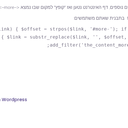
פים, דף האינטרנט נטען ואז "קופץ" למקום שבו נמצא <–more–>
link) { $offset = strpos($link, '#more-'); if
 { $link = substr_replace($link, '', $offset,
add_filter('the_content_mor
Wordpress הצגת Children בנפרד בכל עמודי ה Parents