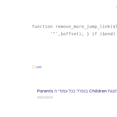
function remove_more_jump_link($
'"',$offset); } if ($end)
LIKE
09/01/2011