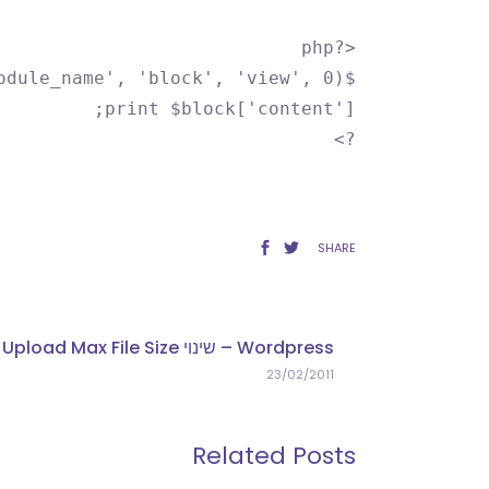
<?php
$block = module_invoke('module_name', 'block', 'view', 0);
print $block['content'];
?>
SHARE
Wordpress – שינוי Upload Max File Size
23/02/2011
Related Posts