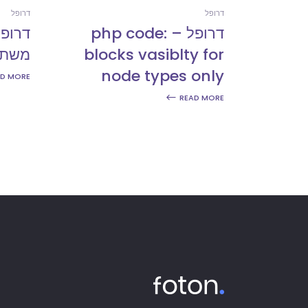
דרופל
דרופל
דרופל – php code:
דרופל
blocks vasiblty for
משתמ
node types only
AD MORE
READ MORE