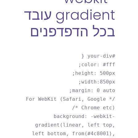
gradient עובד
בכל הדפדפנים
#your-div {
color: #fff;
height: 500px;
width:850px;
margin: 0 auto;
/* For WebKit (Safari, Google
Chrome etc) */
background: -webkit-
gradient(linear, left top,
left bottom, from(#4c8001),