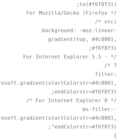
to(#f6f8f3));
/* For Mozilla/Gecko (Firefox
etc) */
background: -moz-linear-
gradient(top, #4c8001,
#f6f8f3);
/* For Internet Explorer 5.5 -
7 */
filter:
rosoft.gradient(startColorstr=#4c8001,
endColorstr=#f6f8f3);
/* For Internet Explorer 8 */
-ms-filter:
rosoft.gradient(startColorstr=#4c8001,
endColorstr=#f6f8f3)";
}