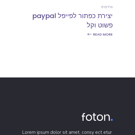
וורדפרס
יצירת כפתור לפייפל paypal
פשוט וקל
READ MORE
Lorem ipsum dolor sit amet, consy ect etur