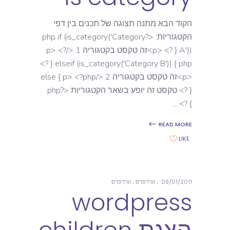
הקוד הבא מתנה תצוגה של תכנים בין דפי
הקטגוריות: <?php if (is_category('Category
A')) { ?> <p>זה טקסט בקטגוריה 1 </p> <?
php } elseif (is_category('Category B')) { ?>
<p>זה טקסט בקטגוריה 2 </p> <?php } else
{ ?> טקסט זה יופע בשאר הקטגוריות <?php
} ?>
READ MORE
LIKE
09/01/2011
וורדפרס
וורדפרס
wordpress