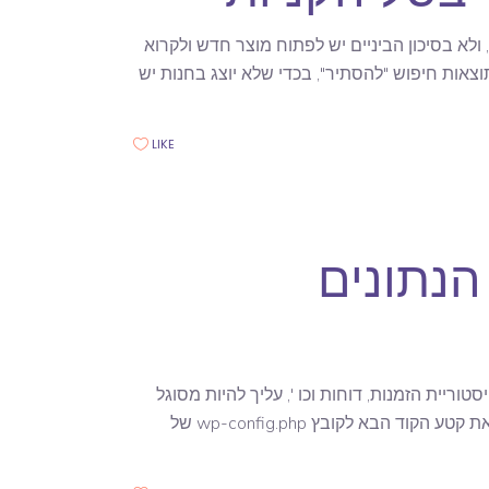
לא בסיכון הביניים יש לפתוח מוצר חדש ולקרוא
צאות חיפוש "להסתיר", בכדי שלא יוצג בחנות יש
LIKE
הנתונים
מווקומרס WooCommerce, כולל מוצרים, היסטוריית הזמנות, דוחות וכו ', עליך להיות מסוגל
לערוך את הקובץ ה- wp-config.php של האתר שלך. לשם כך עליך להוסיף את קטע הקוד הבא לקובץ wp-config.php של