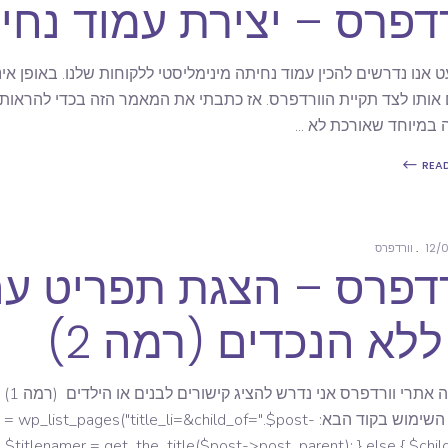
דפרס – יצירת עמוד נחיתה ב 
 אותו לצד תקיית הוורדפרס. אז כתבתי את המאמר הזה בכדי להראות
 במיוחד שאורכת לא
REA
12/
וורדפרס
רדפרס – הצגת תפריט עם
בהר
על ידי השימוש בקוד הבא: ist_pages("title_li=&child_of=".$post
$titlenamer = get_the_title($post->post_parent); } else { $chil