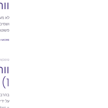
וור
ושמים
פשוטה
D MORE
09/2012
וו
1) ללא הנכדים (רמה 2)
dren =