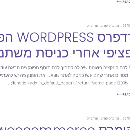
REA
25/0
ווקומרס קודים
וורדפרס
וורדפרס
יפי אחרי כניסת משתמש IN
 לכם פונקציה פשוטה שיכולה לחסוך לכם תוסף הפונקציה הבאה עודה
function admin_default_page() { ';
REA
25/0
ווקומרס קודים
וורדפרס