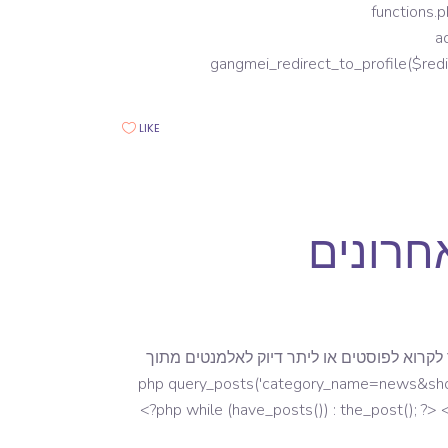
functions.php*/
a
gangmei_redirect_to_profile($redir
LIKE
חרונים
לקרוא לפוסטים או ליתר דיוק לאלמנטים מתוך
תר הוורדפרס שלנו. <?php query_posts('category_name=news&showposts=10'); ?>
<?php while (have_posts()) : the_post(); ?> <