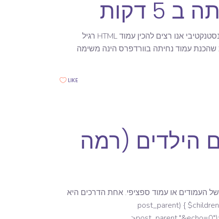
5 דקות
לא מעט אנו נדרשים להכין עמוד נחיתה מינימליסטי ללקוחות שלנו. באופן אינסטנקטיבי אנו רצים להכין עמוד HTML רגיל
 שהכנת עמוד נחיתה בוורדפרס הינה משימה
LIKE
 הילדים (רמה
בה אתרי וורדפרס אני נדרש להציג קישורים לבנים או הילדים (רמה 1) של העמודים או עמוד ספציפי. אחת הדרכים היא
post_parent) { $children = wp_l-
>post_parent."&echo=0"); 