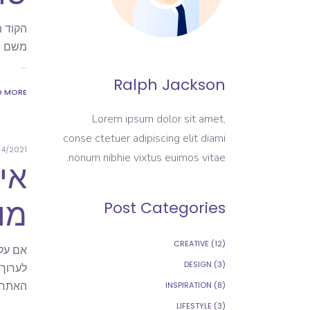
הקוד ה
משם המ
Ralph Jackson
D MORE
Lorem ipsum dolor sit amet,
conse ctetuer adipiscing elit diami
4/2021
nonum nibhie vixtus euimos vitae.
אי
מו
Post Categories
CREATIVE
(12)
DESIGN
(3)
האתר שלך. _ALL_DATA', true
INSPIRATION
(8)
LIFESTYLE
(3)