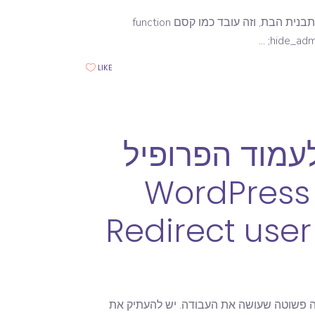
מכניסים פונקציה פשוטה התחתית עמוד functions.php בתבנית שלכם או בתבנית הבת, וזה עובד כמו קסם function
hide_admi
LIKE
עמוד הפרופיל
שלו לאחר כניסה לניהול – WordPress
Redirect user
Wordpress Redirect user to his/her own author p פונקציה פשוטה שעושה את העבודה. יש להעתיק את