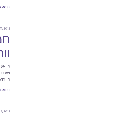
D MORE
11/2012
חמ
וו
אי אפ
הוורד
D MORE
09/2012