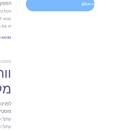
Search
nction
ct was
 be in
D MORE
12/2012
וו
מק
לפנינו
 <?php
 <?php