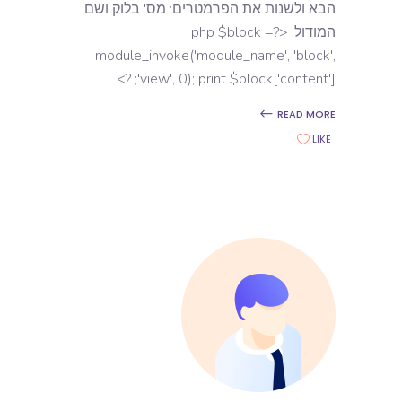
הבא ולשנות את הפרמטרים: מס' בלוק ושם
המודול: <?php $block =
module_invoke('module_name', 'block',
'view', 0); print $block['content']; ?>
READ MORE
LIKE