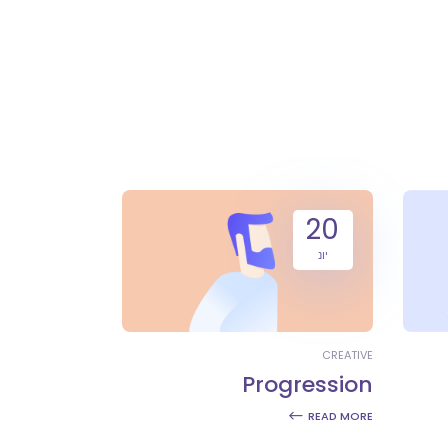
20
יונ
CREATIVE
Progression
READ MORE