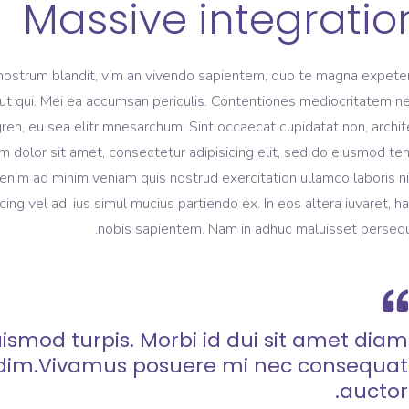
Massive integratio
nostrum blandit, vim an vivendo sapientem, duo te magna expeten
m ut qui. Mei ea accumsan periculis. Contentiones mediocritatem ne
gren, eu sea elitr mnesarchum. Sint occaecat cupidatat non, archi
m dolor sit amet, consectetur adipisicing elit, sed do eiusmod t
 enim ad minim veniam quis nostrud exercitation ullamco laboris ni
 vel ad, ius simul mucius partiendo ex. In eos altera iuvaret, h
nobis sapientem. Nam in adhuc maluisset persequ
ismod turpis. Morbi id dui sit amet diam
dim.Vivamus posuere mi nec consequat
auctor.