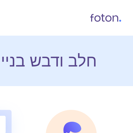
חלב ודבש בניי