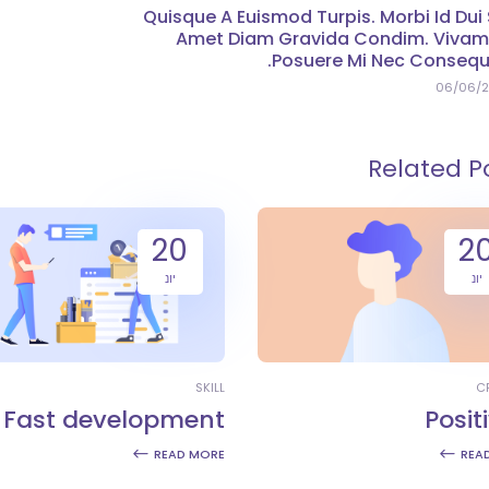
Quisque A Euismod Turpis. Morbi Id Dui 
Amet Diam Gravida Condim. Vivam
Posuere Mi Nec Consequ
06/06/2
Related P
20
2
יונ
יונ
SKILL
C
Fast development
Positi
READ MORE
REA