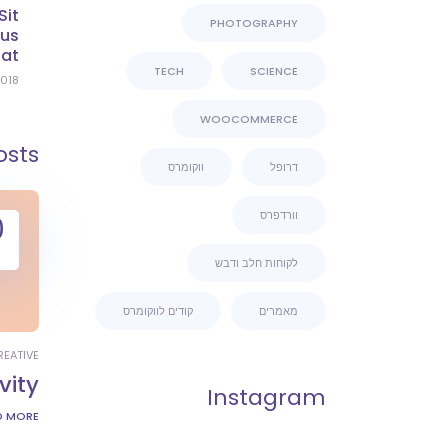
Sit
PHOTOGRAPHY
us
at.
TECH
SCIENCE
018
WOOCOMMERCE
osts
דרופל
ווקומרס
וורדפרס
0
לקוחות חלב ודבש
מאמרים
קודים לווקומרס
REATIVE
vity
Instagram
D MORE